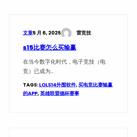
文章
5 月 6, 2025
雷竞技
s15比赛怎么买输赢
在当今数字化时代，电子竞技（电
竞）已成为…
TAGS:
LOLS14外围软件
, 
买电竞比赛输赢
的APP
, 
英雄联盟德杯赛事