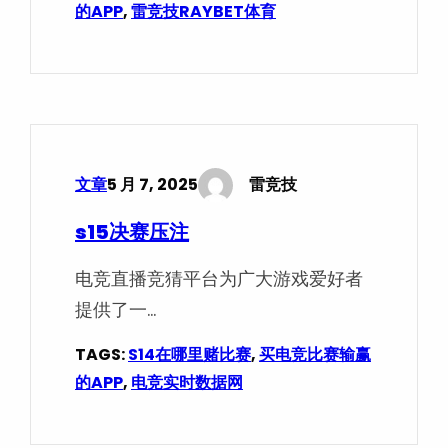
的APP
, 
雷竞技RAYBET体育
文章
5 月 7, 2025
雷竞技
s15决赛压注
电竞直播竞猜平台为广大游戏爱好者
提供了一…
TAGS:
S14在哪里赌比赛
, 
买电竞比赛输赢
的APP
, 
电竞实时数据网