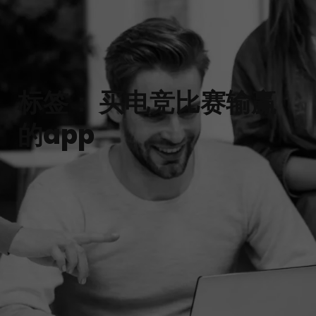
标签：
买电竞比赛输赢
的app