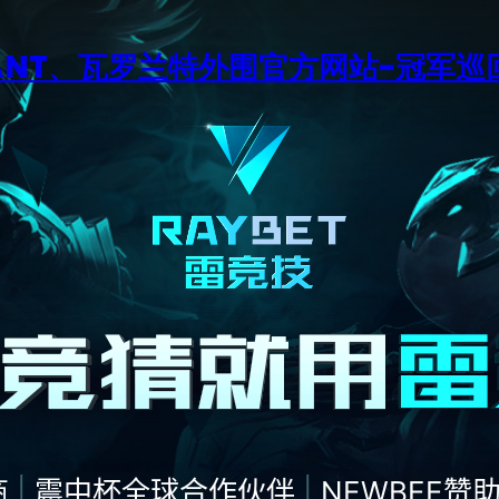
ORANT、瓦罗兰特外围官方网站-冠军