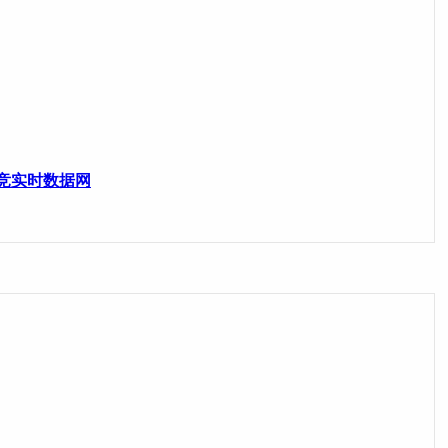
竞实时数据网