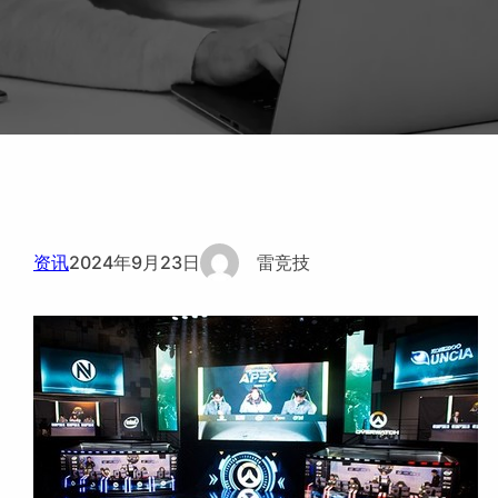
资讯
2024年9月23日
雷竞技