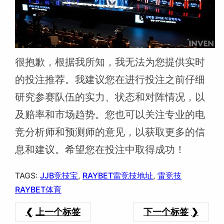
很抱歉，根据我所知，我无法为您提供实时
的投注推荐。我建议您在进行投注之前仔细
研究参赛队伍的实力、状态和对阵情况，以
及赔率和市场趋势。您也可以关注专业的电
竞分析师和预测师的意见，以获取更多的信
息和建议。希望您在投注中取得成功！
TAGS:
JJB竞技宝
, 
RAYBET雷竞技地址
, 
雷竞技
RAYBET体育
上一个标签
下一个标签