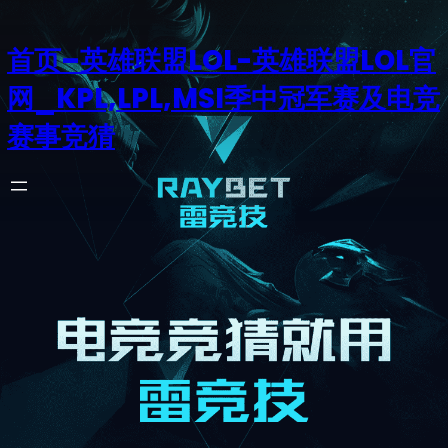
首页–英雄联盟LOL-英雄联盟LOL官
网_KPL,LPL,MSI季中冠军赛及电竞
赛事竞猜