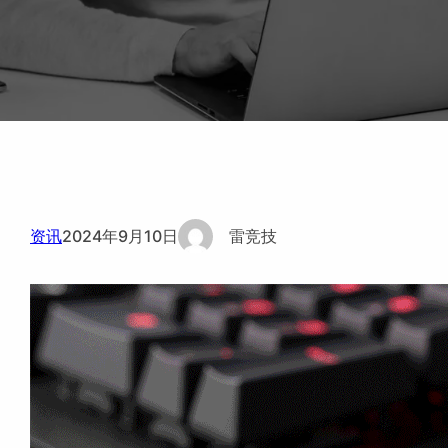
资讯
2024年9月10日
雷竞技