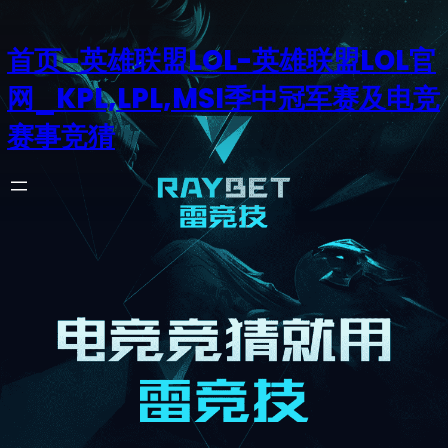
首页–英雄联盟LOL-英雄联盟LOL官
网_KPL,LPL,MSI季中冠军赛及电竞
赛事竞猜