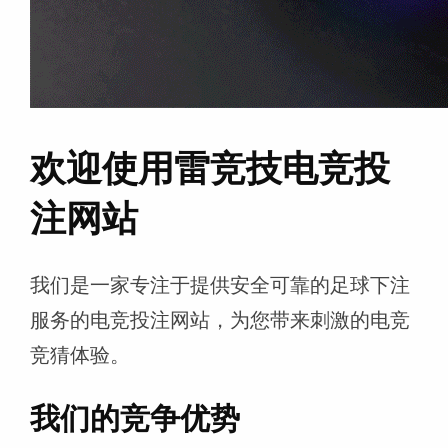
欢迎使用雷竞技电竞投
注网站
我们是一家专注于提供安全可靠的足球下注
服务的电竞投注网站，为您带来刺激的电竞
竞猜体验。
我们的竞争优势