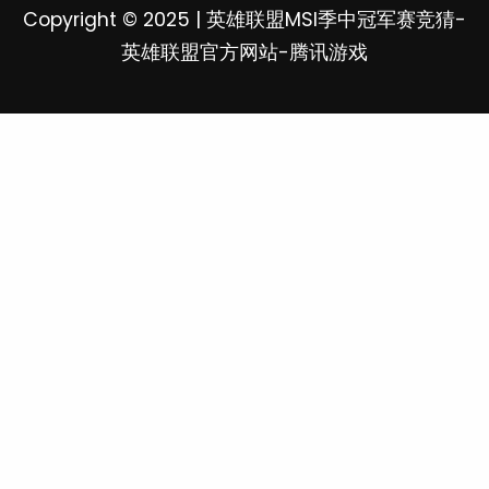
Copyright © 2025
|
英雄联盟MSI季中冠军赛竞猜-
英雄联盟官方网站-腾讯游戏