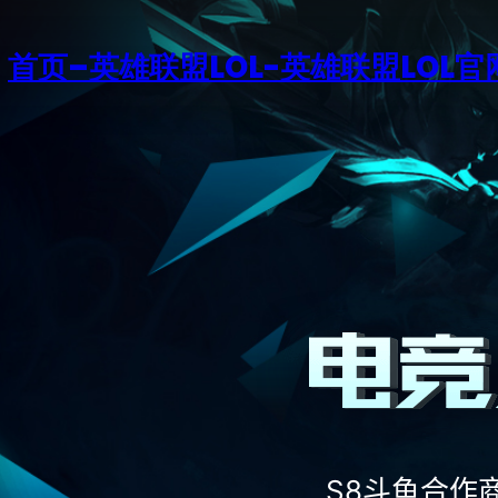
首页–英雄联盟LOL-英雄联盟LOL官网