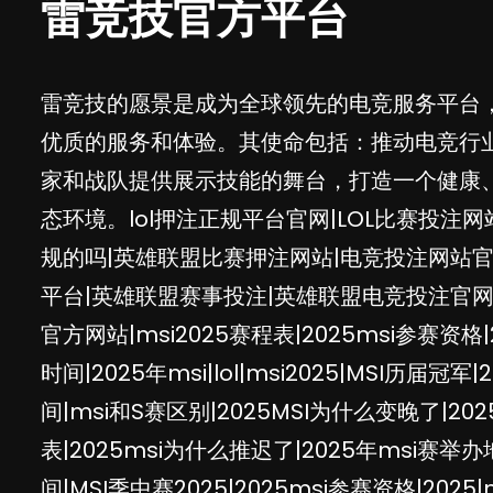
雷竞技官方平台
雷竞技的愿景是成为全球领先的电竞服务平台
优质的服务和体验。其使命包括：推动电竞行
家和战队提供展示技能的舞台，打造一个健康
态环境。lol押注正规平台官网|LOL比赛投注
规的吗|英雄联盟比赛押注网站|电竞投注网站
平台|英雄联盟赛事投注|英雄联盟电竞投注官网|lo
官方网站|msi2025赛程表|2025msi参赛资格
时间|2025年msi|lol|msi2025|MSI历届冠军
间|msi和S赛区别|2025MSI为什么变晚了|20
表|2025msi为什么推迟了|2025年msi赛举办
间|MSI季中赛2025|2025msi参赛资格|2025