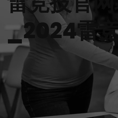
雷竞技官网
_2024雷