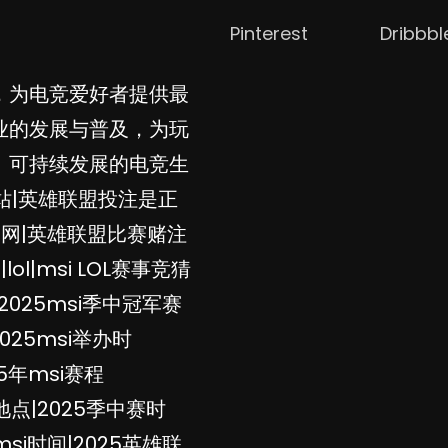
Pinterest
Dribbbl
，为电竞爱好者提供最
业的发展与普及，为玩
、可持续发展的电竞生
网站|英雄联盟投注是正
官网|英雄联盟比赛赌注
l|msi LOL赛事竞猜
|2025msi季中冠军赛
|2025msi举办时
25年msi赛程
地点|2025季中赛时
|msi时间|2025英雄联