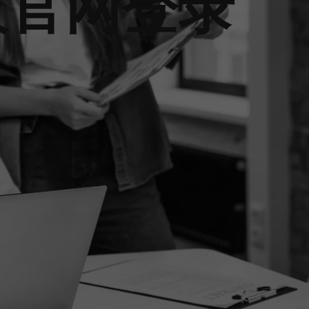
技官网登录