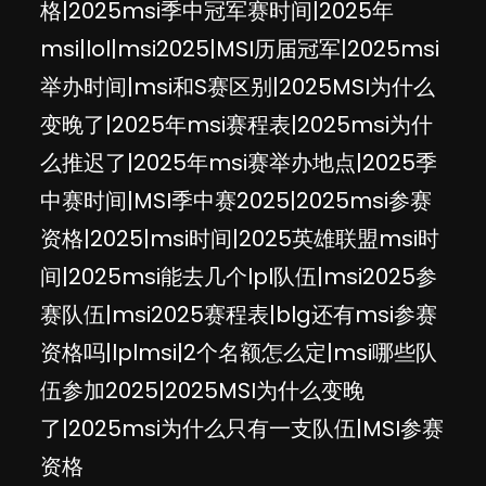
格|2025msi季中冠军赛时间|2025年
msi|lol|msi2025|MSI历届冠军|2025msi
举办时间|msi和S赛区别|2025MSI为什么
变晚了|2025年msi赛程表|2025msi为什
么推迟了|2025年msi赛举办地点|2025季
中赛时间|MSI季中赛2025|2025msi参赛
资格|2025|msi时间|2025英雄联盟msi时
间|2025msi能去几个lpl队伍|msi2025参
赛队伍|msi2025赛程表|blg还有msi参赛
资格吗|lplmsi|2个名额怎么定|msi哪些队
伍参加2025|2025MSI为什么变晚
了|2025msi为什么只有一支队伍|MSI参赛
资格