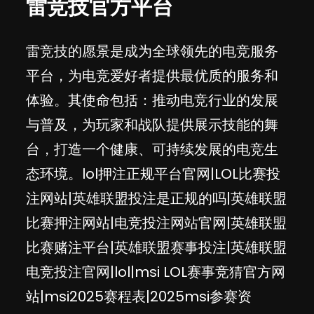
雷竞技官方平台
雷竞技的愿景是成为全球领先的电竞服务
平台，为电竞爱好者提供最优质的服务和
体验。其使命包括：推动电竞行业的发展
与普及，为玩家和战队提供展示技能的舞
台，打造一个健康、可持续发展的电竞生
态环境。lol押注正规平台官网|LOL比赛投
注网站|英雄联盟投注是正规的吗|英雄联盟
比赛押注网站|电竞投注网站官网|英雄联盟
比赛赌注平台|英雄联盟赛事投注|英雄联盟
电竞投注官网|lol|msi LOL赛事竞猜官方网
站|msi2025赛程表|2025msi参赛资