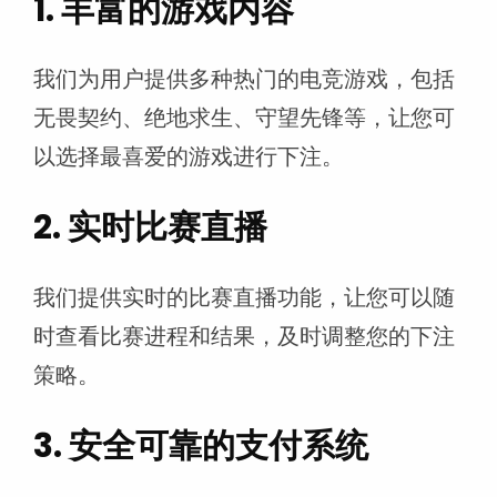
1. 丰富的游戏内容
我们为用户提供多种热门的电竞游戏，包括
无畏契约、绝地求生、守望先锋等，让您可
以选择最喜爱的游戏进行下注。
2. 实时比赛直播
我们提供实时的比赛直播功能，让您可以随
时查看比赛进程和结果，及时调整您的下注
策略。
3. 安全可靠的支付系统