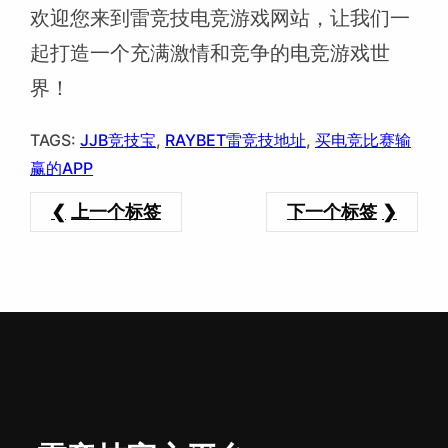
欢迎您来到雷竞技电竞游戏网站，让我们一
起打造一个充满激情和竞争的电竞游戏世
界！
TAGS:
JJB竞技宝
, 
RAYBET雷竞技地址
, 
买电竞比赛输
赢的APP
上一个标签
下一个标签