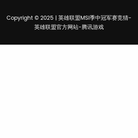
Copyright © 2025
|
英雄联盟MSI季中冠军赛竞猜-
英雄联盟官方网站-腾讯游戏