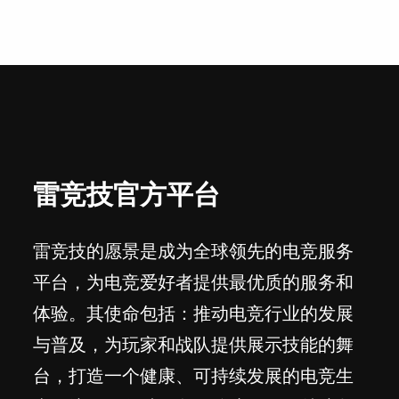
雷竞技官方平台
雷竞技的愿景是成为全球领先的电竞服务
平台，为电竞爱好者提供最优质的服务和
体验。其使命包括：推动电竞行业的发展
与普及，为玩家和战队提供展示技能的舞
台，打造一个健康、可持续发展的电竞生