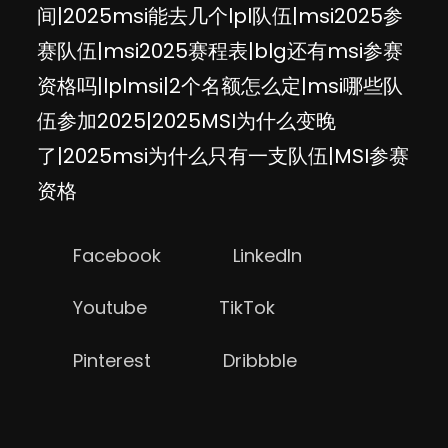
间|2025msi能去几个lpl队伍|msi2025参
赛队伍|msi2025赛程表|blg还有msi参赛
资格吗|lplmsi|2个名额怎么定|msi哪些队
伍参加2025|2025MSI为什么变晚
了|2025msi为什么只有一支队伍|MSI参赛
资格
Facebook
LinkedIn
Youtube
TikTok
Pinterest
Dribbble