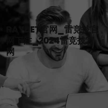
RAYBET官网_雷竞技官
网下注_2024雷竞技官
网