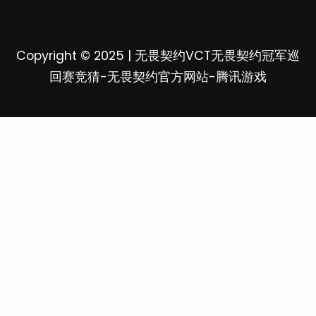
Copyright © 2025
|
无畏契约VCT无畏契约冠军巡
回赛竞猜-无畏契约官方网站-腾讯游戏