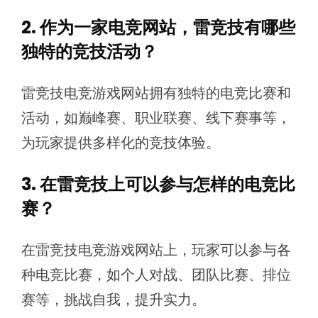
2. 作为一家电竞网站，雷竞技有哪些
独特的竞技活动？
雷竞技电竞游戏网站拥有独特的电竞比赛和
活动，如巅峰赛、职业联赛、线下赛事等，
为玩家提供多样化的竞技体验。
3. 在雷竞技上可以参与怎样的电竞比
赛？
在雷竞技电竞游戏网站上，玩家可以参与各
种电竞比赛，如个人对战、团队比赛、排位
赛等，挑战自我，提升实力。