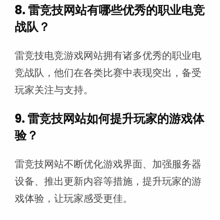
8. 雷竞技网站有哪些优秀的职业电竞
战队？
雷竞技电竞游戏网站拥有诸多优秀的职业电
竞战队，他们在各类比赛中表现突出，备受
玩家关注与支持。
9. 雷竞技网站如何提升玩家的游戏体
验？
雷竞技网站不断优化游戏界面、加强服务器
设备、推出更新内容等措施，提升玩家的游
戏体验，让玩家感受更佳。