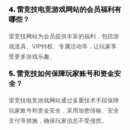
4. 雷竞技电竞游戏网站的会员福利有
哪些？
雷竞技网站为会员提供丰富的福利，包括游
戏道具、VIP特权、专属活动等，让玩家享
受更多游戏乐趣。
5. 雷竞技如何保障玩家账号和资金安
全？
雷竞技电竞游戏网站通过多重技术手段保障
玩家账号和资金安全，采用加密传输、安全
支付等措施，确保玩家信息不受侵扰。