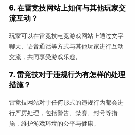
6. 在雷竞技网站上如何与其他玩家交
流互动？
玩家可以在雷竞技电竞游戏网站上通过文字
聊天、语音通话等方式与其他玩家进行互动
交流，共同享受游戏乐趣。
7. 雷竞技对于违规行为有怎样的处理
措施？
雷竞技网站对于任何形式的违规行为都会进
行严厉处理，包括警告、禁赛、封号等措
施，维护游戏环境的公平与健康。