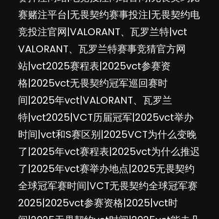
赛赌注平台|无畏契约赛事投注|无畏契约电
竞投注官网|VALORANT、瓦罗兰特|vct
VALORANT、瓦罗兰特赛事竞猜官方网
站|vct2025赛程表|2025vct参赛资
格|2025vct无畏契约冠军巡回赛时
间|2025年vct|VALORANT、瓦罗兰
特|vct2025|VCT历届冠军|2025vct举办
时间|vct和S赛区别|2025VCT为什么变晚
了|2025年vct赛程表|2025vct为什么推迟
了|2025年vct赛举办地点|2025无畏契约
全球冠军赛时间|VCT无畏契约全球冠军赛
2025|2025vct参赛资格|2025|vct时