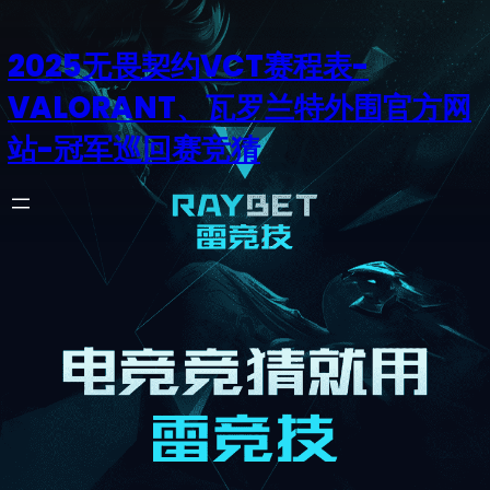
2025无畏契约VCT赛程表-
VALORANT、瓦罗兰特外围官方网
站-冠军巡回赛竞猜