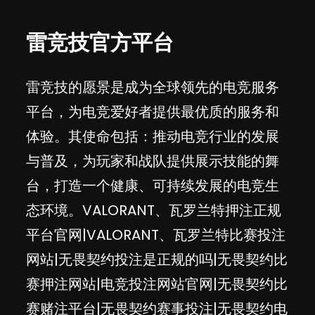
雷竞技官方平台
雷竞技的愿景是成为全球领先的电竞服务
平台，为电竞爱好者提供最优质的服务和
体验。其使命包括：推动电竞行业的发展
与普及，为玩家和战队提供展示技能的舞
台，打造一个健康、可持续发展的电竞生
态环境。VALORANT、瓦罗兰特押注正规
平台官网|VALORANT、瓦罗兰特比赛投注
网站|无畏契约投注是正规的吗|无畏契约比
赛押注网站|电竞投注网站官网|无畏契约比
赛赌注平台|无畏契约赛事投注|无畏契约电