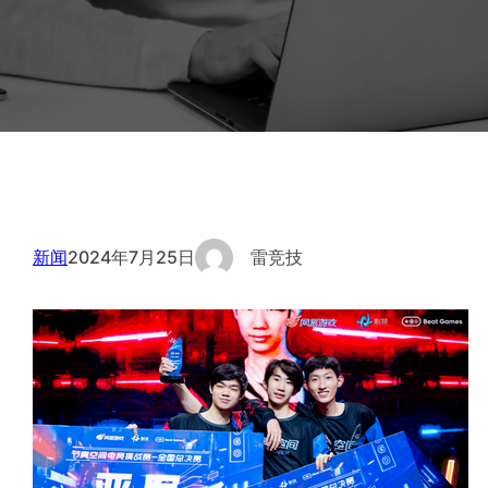
新闻
2024年7月25日
雷竞技