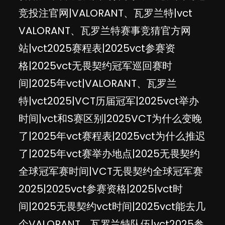
竞投注官网|VALORANT、瓦罗兰特|vct
VALORANT、瓦罗兰特赛事竞猜官方网
站|vct2025赛程表|2025vct参赛资
格|2025vct无畏契约冠军巡回赛时
间|2025年vct|VALORANT、瓦罗兰
特|vct2025|VCT历届冠军|2025vct举办
时间|vct和S赛区别|2025VCT为什么变晚
了|2025年vct赛程表|2025vct为什么推迟
了|2025年vct赛举办地点|2025无畏契约
全球冠军赛时间|VCT无畏契约全球冠军赛
2025|2025vct参赛资格|2025|vct时
间|2025无畏契约vct时间|2025vct能去几
个VALORANT、瓦罗兰特队伍|vct2025参