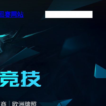
巡回赛网站
VCT全球赛
无畏契约下注