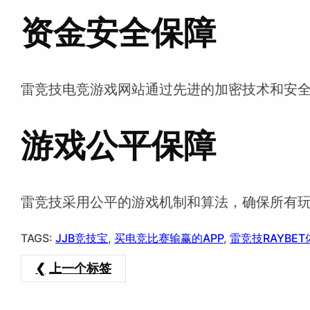
资金安全保障
雷竞技电竞游戏网站通过先进的加密技术和安
游戏公平保障
雷竞技采用公平的游戏机制和算法，确保所有
TAGS:
JJB竞技宝
, 
买电竞比赛输赢的APP
, 
雷竞技RAYBET
上一个标签