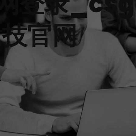
官网登录_cs
竞技官网