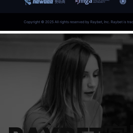
跳
至
内
容