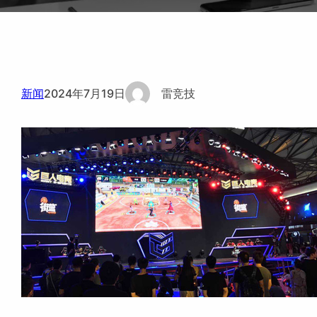
新闻
2024年7月19日
雷竞技