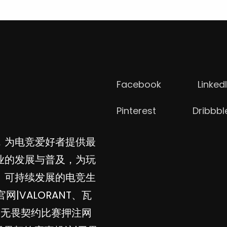
Facebook
Linked
Pinterest
Dribbbl
，为电竞爱好者提供最
业的发展与普及，为玩
、可持续发展的电竞生
网|VALORANT、瓦
|无畏契约比赛押注网