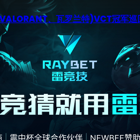
VALORANT、瓦罗兰特)VCT冠军