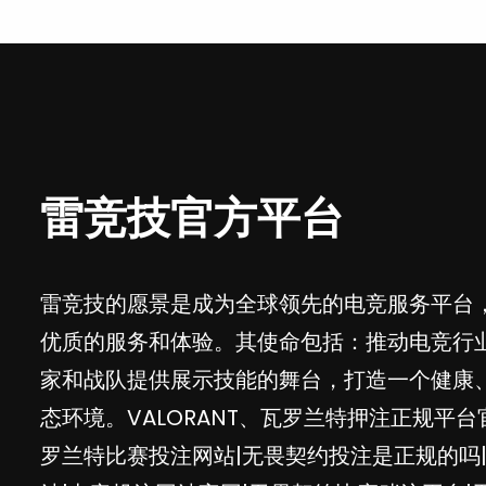
雷竞技官方平台
雷竞技的愿景是成为全球领先的电竞服务平台
优质的服务和体验。其使命包括：推动电竞行
家和战队提供展示技能的舞台，打造一个健康
态环境。VALORANT、瓦罗兰特押注正规平台官
罗兰特比赛投注网站|无畏契约投注是正规的吗