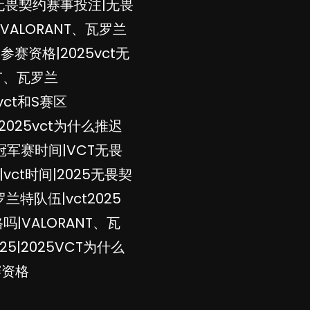
无畏契约赛事投注|无畏
 VALORANT、瓦罗兰
参赛资格|2025vct无
NT、瓦罗兰
|vct和S赛区
|2025vct为什么推迟
球冠军赛时间|VCT无畏
|vct时间|2025无畏契
罗兰特队伍|vct2025
吗|VALORANT、瓦
5|2025VCT为什么
赛资格