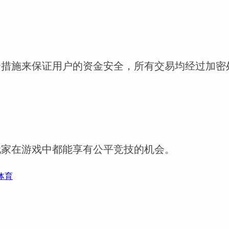
全措施来保证用户的资金安全，所有交易均经过加密
玩家在游戏中都能享有公平竞技的机会。
体育