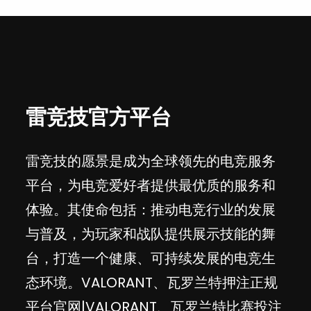
雷竞技官方平台
雷竞技的愿景是成为全球领先的电竞服务
平台，为电竞爱好者提供最优质的服务和
体验。其使命包括：推动电竞行业的发展
与普及，为玩家和战队提供展示技能的舞
台，打造一个健康、可持续发展的电竞生
态环境。VALORANT、瓦罗兰特押注正规
平台官网|VALORANT、瓦罗兰特比赛投注