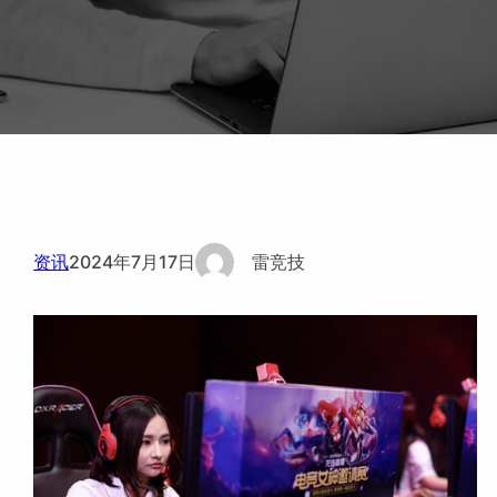
资讯
2024年7月17日
雷竞技