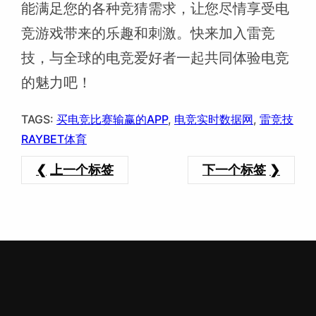
能满足您的各种竞猜需求，让您尽情享受电
竞游戏带来的乐趣和刺激。快来加入雷竞
技，与全球的电竞爱好者一起共同体验电竞
的魅力吧！
TAGS:
买电竞比赛输赢的APP
, 
电竞实时数据网
, 
雷竞技
RAYBET体育
上一个标签
下一个标签