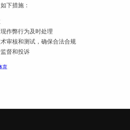
了如下措施：
性
发现作弊行为及时处理
技术审核和测试，确保合法合规
户监督和投诉
体育