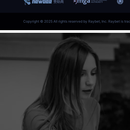
跳
至
内
容