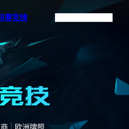
巡回赛竞猜
VCT全球赛
无畏契约下注