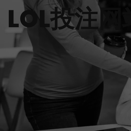
LOL投注网