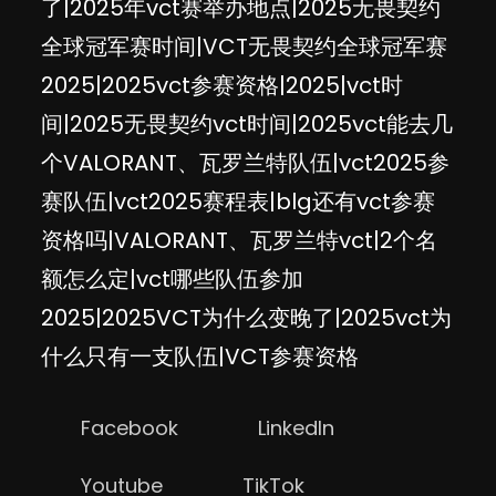
了|2025年vct赛举办地点|2025无畏契约
全球冠军赛时间|VCT无畏契约全球冠军赛
2025|2025vct参赛资格|2025|vct时
间|2025无畏契约vct时间|2025vct能去几
个VALORANT、瓦罗兰特队伍|vct2025参
赛队伍|vct2025赛程表|blg还有vct参赛
资格吗|VALORANT、瓦罗兰特vct|2个名
额怎么定|vct哪些队伍参加
2025|2025VCT为什么变晚了|2025vct为
什么只有一支队伍|VCT参赛资格
Facebook
LinkedIn
Youtube
TikTok