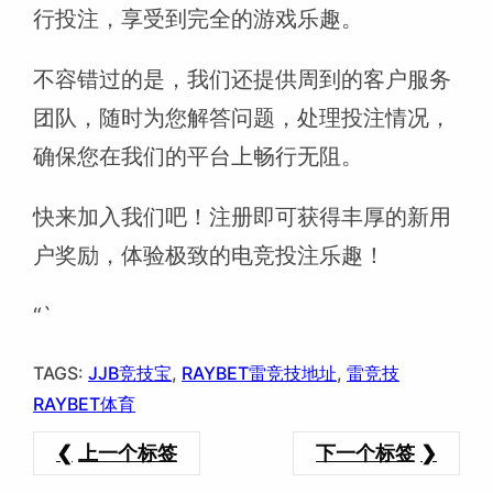
行投注，享受到完全的游戏乐趣。
不容错过的是，我们还提供周到的客户服务
团队，随时为您解答问题，处理投注情况，
确保您在我们的平台上畅行无阻。
快来加入我们吧！注册即可获得丰厚的新用
户奖励，体验极致的电竞投注乐趣！
“`
TAGS:
JJB竞技宝
, 
RAYBET雷竞技地址
, 
雷竞技
RAYBET体育
上一个标签
下一个标签