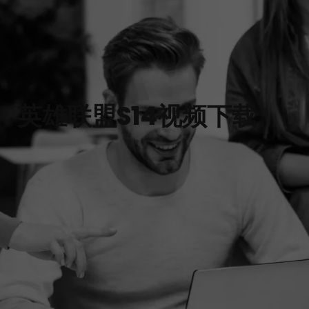
英雄联盟S14视频下载