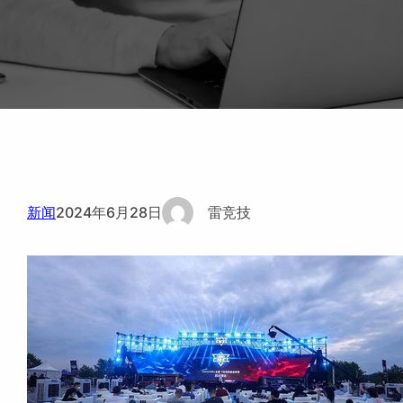
新闻
2024年6月28日
雷竞技