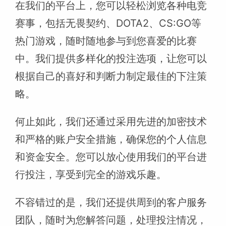
在我们的平台上，您可以轻松浏览各种电竞
赛事，包括无畏契约、DOTA2、CS:GO等
热门游戏，随时随地参与到您喜爱的比赛
中。我们提供多样化的投注选项，让您可以
根据自己的喜好和判断力制定最佳的下注策
略。
何止如此，我们还通过采用先进的加密技术
和严格的账户安全措施，确保您的个人信息
和资金安全。您可以放心使用我们的平台进
行投注，享受到完全的游戏乐趣。
不容错过的是，我们还提供周到的客户服务
团队，随时为您解答问题，处理投注情况，