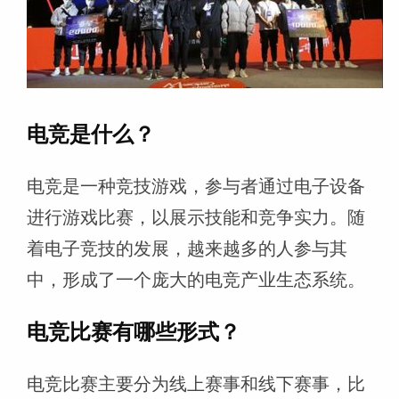
电竞是什么？
电竞是一种竞技游戏，参与者通过电子设备
进行游戏比赛，以展示技能和竞争实力。随
着电子竞技的发展，越来越多的人参与其
中，形成了一个庞大的电竞产业生态系统。
电竞比赛有哪些形式？
电竞比赛主要分为线上赛事和线下赛事，比