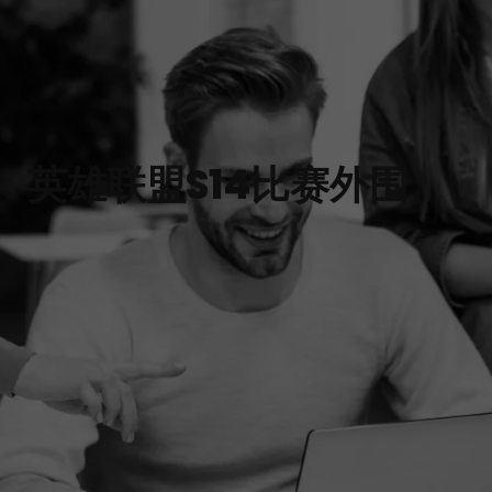
英雄联盟S14比赛外围