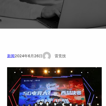
新闻
2024年6月26日
雷竞技