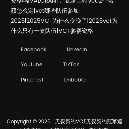
资格吗|VALORANT、瓦罗兰特vct|2个名
额怎么定|vct哪些队伍参加
2025|2025VCT为什么变晚了|2025vct为
什么只有一支队伍|VCT参赛资格
Facebook
LinkedIn
Youtube
TikTok
Pinterest
Dribbble
Copyright © 2025
|
无畏契约VCT无畏契约冠军巡