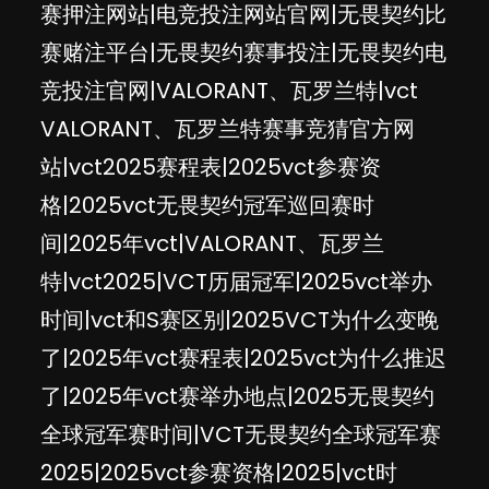
赛押注网站|电竞投注网站官网|无畏契约比
赛赌注平台|无畏契约赛事投注|无畏契约电
竞投注官网|VALORANT、瓦罗兰特|vct
VALORANT、瓦罗兰特赛事竞猜官方网
站|vct2025赛程表|2025vct参赛资
格|2025vct无畏契约冠军巡回赛时
间|2025年vct|VALORANT、瓦罗兰
特|vct2025|VCT历届冠军|2025vct举办
时间|vct和S赛区别|2025VCT为什么变晚
了|2025年vct赛程表|2025vct为什么推迟
了|2025年vct赛举办地点|2025无畏契约
全球冠军赛时间|VCT无畏契约全球冠军赛
2025|2025vct参赛资格|2025|vct时