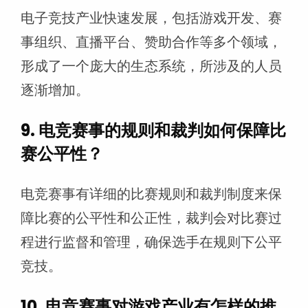
电子竞技产业快速发展，包括游戏开发、赛
事组织、直播平台、赞助合作等多个领域，
形成了一个庞大的生态系统，所涉及的人员
逐渐增加。
9. 电竞赛事的规则和裁判如何保障比
赛公平性？
电竞赛事有详细的比赛规则和裁判制度来保
障比赛的公平性和公正性，裁判会对比赛过
程进行监督和管理，确保选手在规则下公平
竞技。
10. 电竞赛事对游戏产业有怎样的推