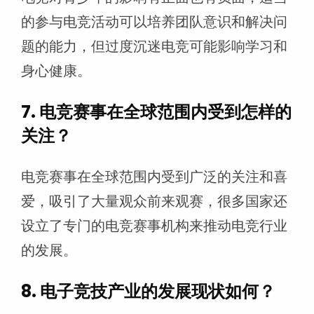
的参与电竞活动可以培养团队意识和解决问
题的能力，但过度沉迷电竞可能影响学习和
身心健康。
7. 电竞赛事在全球范围内受到怎样的
关注？
电竞赛事在全球范围内受到广泛的关注和喜
爱，吸引了大量观众前来观赛，很多国家还
设立了专门的电竞赛事机构来推动电竞行业
的发展。
8. 电子竞技产业的发展现状如何？