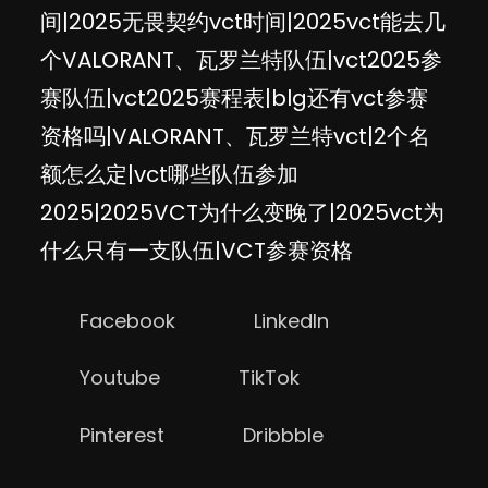
间|2025无畏契约vct时间|2025vct能去几
个VALORANT、瓦罗兰特队伍|vct2025参
赛队伍|vct2025赛程表|blg还有vct参赛
资格吗|VALORANT、瓦罗兰特vct|2个名
额怎么定|vct哪些队伍参加
2025|2025VCT为什么变晚了|2025vct为
什么只有一支队伍|VCT参赛资格
Facebook
LinkedIn
Youtube
TikTok
Pinterest
Dribbble