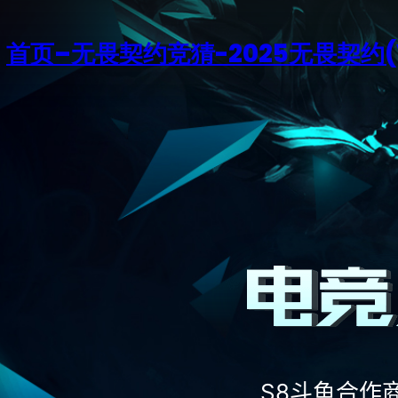
首页–无畏契约竞猜-2025无畏契约(