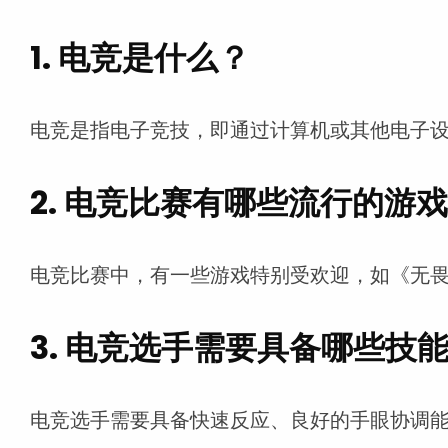
1. 电竞是什么？
电竞是指电子竞技，即通过计算机或其他电子
2. 电竞比赛有哪些流行的游
电竞比赛中，有一些游戏特别受欢迎，如《无
3. 电竞选手需要具备哪些技
电竞选手需要具备快速反应、良好的手眼协调