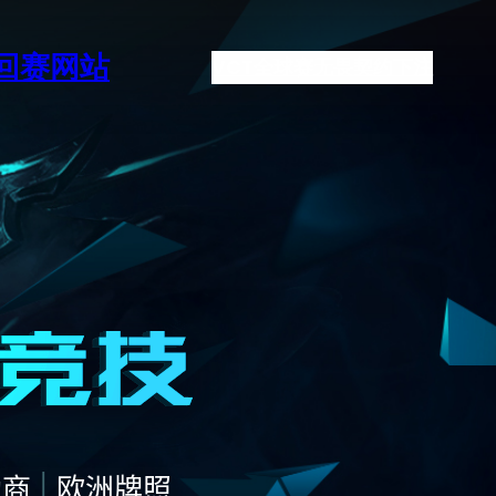
巡回赛网站
VCT全球赛
无畏契约下注