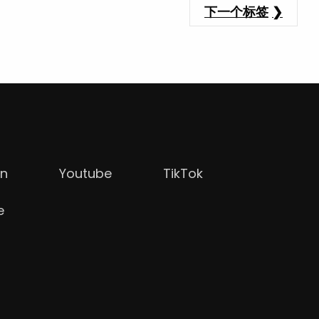
下一个标签
In
Youtube
TikTok
e