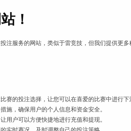
网站！
竞投注服务的网站，类似于雷竞技，但我们提供更多
竞比赛的投注选择，让您可以在喜爱的比赛中进行下
全措施，确保用户的个人信息和资金安全。
，让用户可以方便快捷地进行充值和提现。
赛的实时赛况，及时调整自己的投注策略。