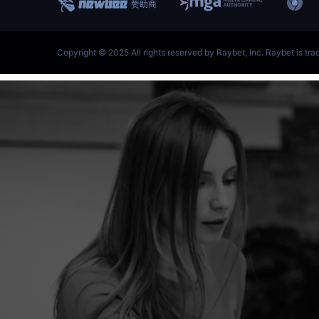
跳
至
内
容