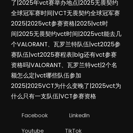
了|2025年vct赛举办地点|2025无畏契约
全球冠军赛时间|VCT无畏契约全球冠军赛
2025|2025vct参赛资格|2025|vct时
间|2025无畏契约vct时间|2025vct能去几
个VALORANT、瓦罗兰特队伍|vct2025参
赛队伍|vct2025赛程表|blg还有vct参赛
资格吗|VALORANT、瓦罗兰特vct|2个名
额怎么定|vct哪些队伍参加
2025|2025VCT为什么变晚了|2025vct为
什么只有一支队伍|VCT参赛资格
Facebook
LinkedIn
Youtube
TikTok