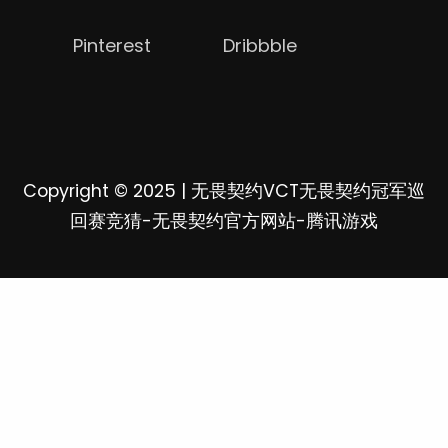
Pinterest
Dribbble
Copyright © 2025
|
无畏契约VCT无畏契约冠军巡
回赛竞猜-无畏契约官方网站-腾讯游戏