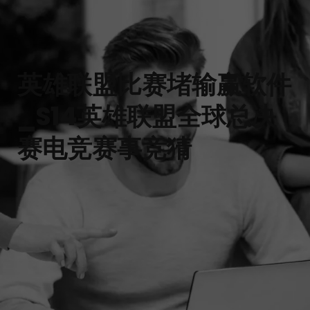
英雄联盟比赛堵输赢软件
_S14英雄联盟全球总决
赛电竞赛事竞猜