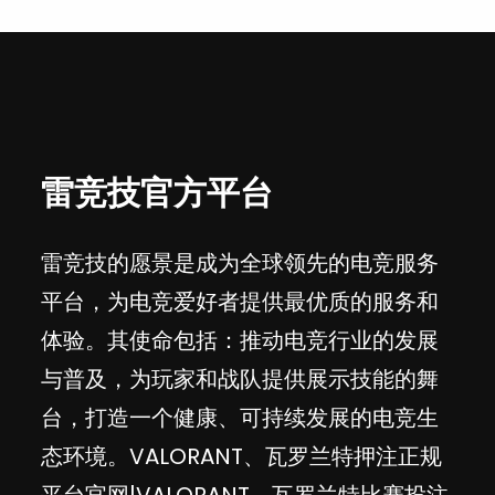
雷竞技官方平台
雷竞技的愿景是成为全球领先的电竞服务
平台，为电竞爱好者提供最优质的服务和
体验。其使命包括：推动电竞行业的发展
与普及，为玩家和战队提供展示技能的舞
台，打造一个健康、可持续发展的电竞生
态环境。VALORANT、瓦罗兰特押注正规
平台官网|VALORANT、瓦罗兰特比赛投注