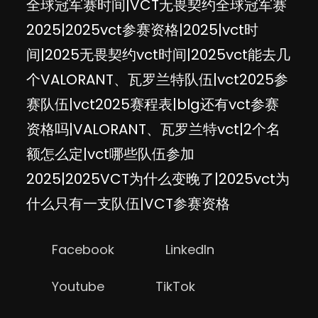
全球冠军赛时间|VCT无畏契约全球冠军赛
2025|2025vct参赛资格|2025|vct时
间|2025无畏契约vct时间|2025vct能去几
个VALORANT、瓦罗兰特队伍|vct2025参
赛队伍|vct2025赛程表|blg还有vct参赛
资格吗|VALORANT、瓦罗兰特vct|2个名
额怎么定|vct哪些队伍参加
2025|2025VCT为什么变晚了|2025vct为
什么只有一支队伍|VCT参赛资格
Facebook
LinkedIn
Youtube
TikTok