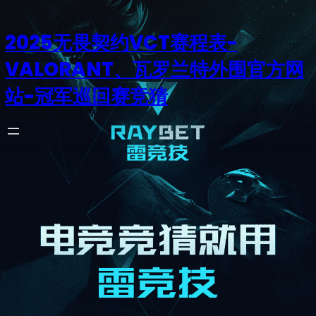
2025无畏契约VCT赛程表-
VALORANT、瓦罗兰特外围官方网
站-冠军巡回赛竞猜