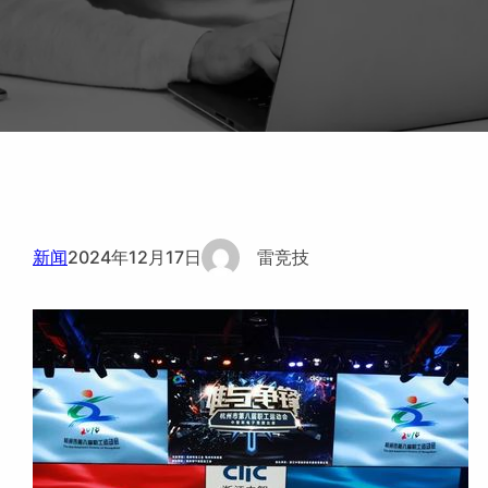
新闻
2024年12月17日
雷竞技