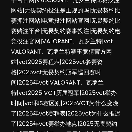
网站|无畏契约投注是正规的吗|无畏契约比
赛押注网站|电竞投注网站官网|无畏契约比
赛赌注平台|无畏契约赛事投注|无畏契约电
竞投注官网|VALORANT、瓦罗兰特|vct
VALORANT、瓦罗兰特赛事竞猜官方网
站|vct2025赛程表|2025vct参赛资
格|2025vct无畏契约冠军巡回赛时
间|2025年vct|VALORANT、瓦罗兰
特|vct2025|VCT历届冠军|2025vct举办
时间|vct和S赛区别|2025VCT为什么变晚
了|2025年vct赛程表|2025vct为什么推迟
了|2025年vct赛举办地点|2025无畏契约