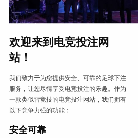
欢迎来到电竞投注网
站！
我们致力于为您提供安全、可靠的足球下注
服务，让您尽情享受电竞投注的乐趣。作为
一款类似雷竞技的电竞投注网站，我们拥有
以下竞争力强的功能：
安全可靠