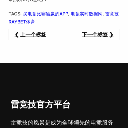
TAGS:
买电竞比赛输赢的APP
, 
电竞实时数据网
, 
雷竞技
RAYBET体育
上一个标签
下一个标签
雷竞技官方平台
雷竞技的愿景是成为全球领先的电竞服务