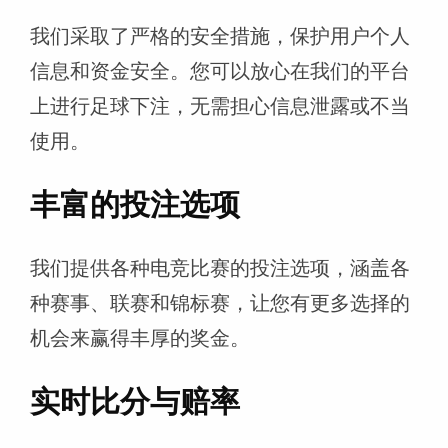
我们采取了严格的安全措施，保护用户个人
信息和资金安全。您可以放心在我们的平台
上进行足球下注，无需担心信息泄露或不当
使用。
丰富的投注选项
我们提供各种电竞比赛的投注选项，涵盖各
种赛事、联赛和锦标赛，让您有更多选择的
机会来赢得丰厚的奖金。
实时比分与赔率