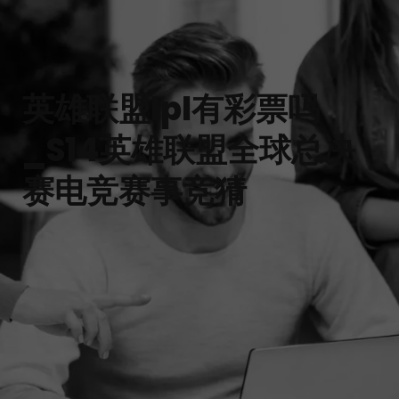
英雄联盟lpl有彩票吗
_S14英雄联盟全球总决
赛电竞赛事竞猜