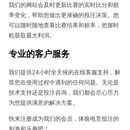
我们的网站会及时更新比赛的实时比分和赔
率变化，帮助您做出更准确的投注决策。您
可以随时随地查看比赛结果和赔率，把握时
机获取最大利润。
专业的客户服务
我们提供24小时全天候的在线客服支持，解
答您在使用过程中遇到的任何问题。无论是
技术支持还是投注咨询，我们都会尽心尽力
为您提供满意的解决方案。
快来注册成为我们的会员，体验电竞投注的
刺激和乐趣吧！