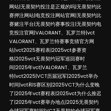
网站|无畏契约投注是正规的吗|无畏契约比
赛押注网站|电竞投注网站官网|无畏契约比
赛赌注平台|无畏契约赛事投注|无畏契约电
竞投注官网|VALORANT、瓦罗兰特|vct
VALORANT、瓦罗兰特赛事竞猜官方网
站|vct2025赛程表|2025vct参赛资
格|2025vct无畏契约冠军巡回赛时
间|2025年vct|VALORANT、瓦罗兰
特|vct2025|VCT历届冠军|2025vct举办
时间|vct和S赛区别|2025VCT为什么变晚
了|2025年vct赛程表|2025vct为什么推迟
了|2025年vct赛举办地点|2025无畏契约
全球冠军赛时间|VCT无畏契约全球冠军赛