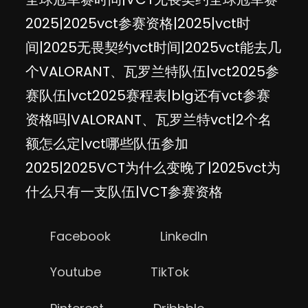
2025|2025vct参赛资格|2025|vct时
间|2025无畏契约vct时间|2025vct能去几
个VALORANT、瓦罗兰特队伍|vct2025参
赛队伍|vct2025赛程表|blg还有vct参赛
资格吗|VALORANT、瓦罗兰特vct|2个名
额怎么定|vct哪些队伍参加
2025|2025VCT为什么变晚了|2025vct为
什么只有一支队伍|VCT参赛资格
Facebook
LinkedIn
Youtube
TikTok