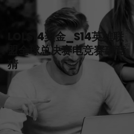
LOLS14奖金_S14英雄联
盟全球总决赛电竞赛事竞
猜