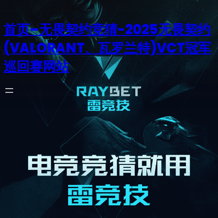
首页–无畏契约竞猜-2025无畏契约
(VALORANT、瓦罗兰特)VCT冠军
巡回赛网站