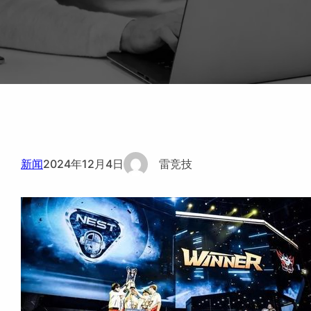
新闻
2024年12月4日
雷竞技