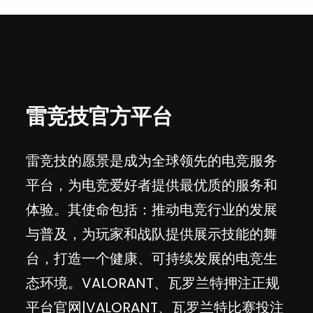
雷竞技官方平台
雷竞技的愿景是成为全球领先的电竞服务
平台，为电竞爱好者提供最优质的服务和
体验。其使命包括：推动电竞行业的发展
与普及，为玩家和战队提供展示技能的舞
台，打造一个健康、可持续发展的电竞生
态环境。VALORANT、瓦罗兰特押注正规
平台官网|VALORANT、瓦罗兰特比赛投注