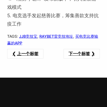
戏模式
5. 电竞选手发起慈善比赛，筹集善款支持抗
疫工作
TAGS:
JJB竞技宝
, 
RAYBET雷竞技地址
, 
买电竞比赛输
赢的APP
上一个标签
下一个标签