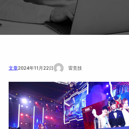
文章
2024年11月22日
雷竞技