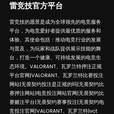
雷竞技官方平台
雷竞技的愿景是成为全球领先的电竞服务
平台，为电竞爱好者提供最优质的服务和
体验。其使命包括：推动电竞行业的发展
与普及，为玩家和战队提供展示技能的舞
台，打造一个健康、可持续发展的电竞生
态环境。VALORANT、瓦罗兰特押注正规
平台官网|VALORANT、瓦罗兰特比赛投注
网站|无畏契约投注是正规的吗|无畏契约比
赛押注网站|电竞投注网站官网|无畏契约比
赛赌注平台|无畏契约赛事投注|无畏契约电
竞投注官网|VALORANT、瓦罗兰特|vct