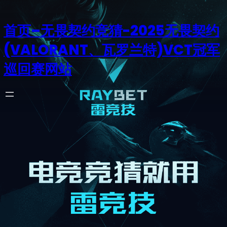
首页–无畏契约竞猜-2025无畏契约
(VALORANT、瓦罗兰特)VCT冠军
巡回赛网站