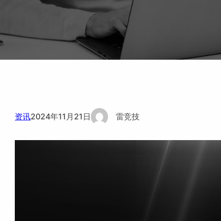
资讯
2024年11月21日
雷竞技