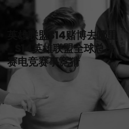
英雄联盟S14赌博去哪里
_S14英雄联盟全球总决
赛电竞赛事竞猜