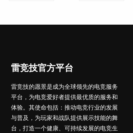
雷竞技官方平台
雷竞技的愿景是成为全球领先的电竞服务
平台，为电竞爱好者提供最优质的服务和
体验。其使命包括：推动电竞行业的发展
与普及，为玩家和战队提供展示技能的舞
台，打造一个健康、可持续发展的电竞生