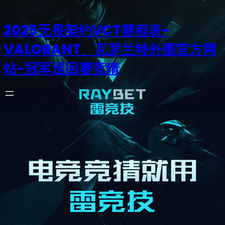
2025无畏契约VCT赛程表-
VALORANT、瓦罗兰特外围官方网
站-冠军巡回赛竞猜