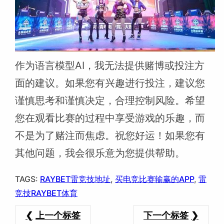
作为语言模型AI，我无法提供赌博或投注方
面的建议。如果您有兴趣进行投注，建议您
谨慎思考和谨慎决定，合理控制风险。希望
您在观看比赛的过程中享受游戏的乐趣，而
不是为了赌注而焦虑。祝您好运！如果您有
其他问题，我会很乐意为您提供帮助。
TAGS:
RAYBET雷竞技地址
, 
买电竞比赛输赢的APP
, 
雷
竞技RAYBET体育
上一个标签
下一个标签