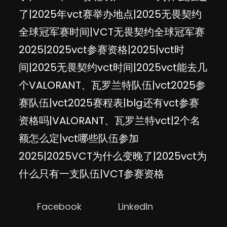
了|2025年vct赛举办地点|2025无畏契约
全球冠军赛时间|VCT无畏契约全球冠军赛
2025|2025vct参赛资格|2025|vct时
间|2025无畏契约vct时间|2025vct能去几
个VALORANT、瓦罗兰特队伍|vct2025参
赛队伍|vct2025赛程表|blg还有vct参赛
资格吗|VALORANT、瓦罗兰特vct|2个名
额怎么定|vct哪些队伍参加
2025|2025VCT为什么变晚了|2025vct为
什么只有一支队伍|VCT参赛资格
Facebook
LinkedIn