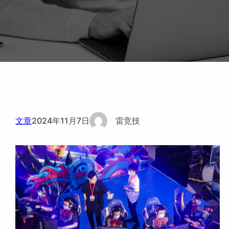
文章
2024年11月7日
雷竞技