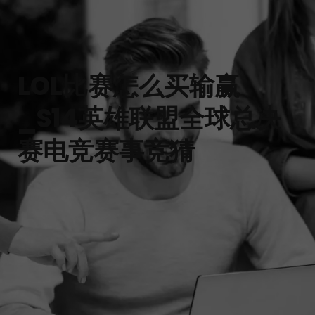
LOL比赛怎么买输赢
_S14英雄联盟全球总决
赛电竞赛事竞猜