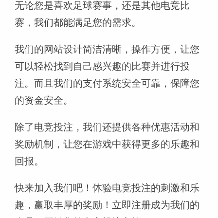
无论您是喜欢足球赛事，还是其他电竞比
赛，我们都能满足您的需求。
我们的网站设计简洁清晰，操作方便，让您
可以轻松找到自己感兴趣的比赛并进行投
注。而且我们的支付系统安全可靠，保障您
的资金安全。
除了电竞投注，我们还提供各种优惠活动和
奖励机制，让您在游戏中获得更多的乐趣和
回报。
快来加入我们吧！体验电竞投注的刺激和乐
趣，赢取丰厚的奖励！立即注册成为我们的