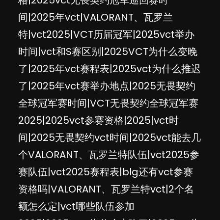
格|2025vct无畏契约冠军巡回赛时
间|2025年vct|VALORANT、瓦罗兰
特|vct2025|VCT历届冠军|2025vct举办
时间|vct和S赛区别|2025VCT为什么变晚
了|2025年vct赛程表|2025vct为什么推迟
了|2025年vct赛举办地点|2025无畏契约
全球冠军赛时间|VCT无畏契约全球冠军赛
2025|2025vct参赛资格|2025|vct时
间|2025无畏契约vct时间|2025vct能去几
个VALORANT、瓦罗兰特队伍|vct2025参
赛队伍|vct2025赛程表|blg还有vct参赛
资格吗|VALORANT、瓦罗兰特vct|2个名
额怎么定|vct哪些队伍参加