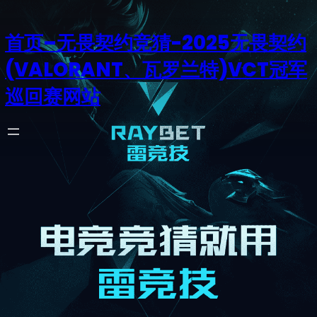
首页–无畏契约竞猜-2025无畏契约
(VALORANT、瓦罗兰特)VCT冠军
巡回赛网站