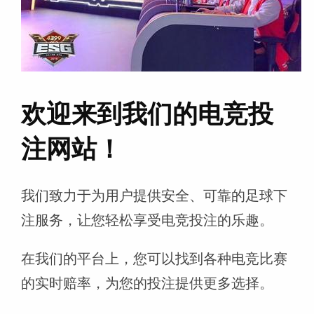
欢迎来到我们的电竞投
注网站！
我们致力于为用户提供安全、可靠的足球下
注服务，让您轻松享受电竞投注的乐趣。
在我们的平台上，您可以找到各种电竞比赛
的实时赔率，为您的投注提供更多选择。