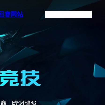
巡回赛网站
VCT全球赛
无畏契约下注