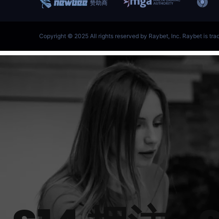
跳
至
内
容