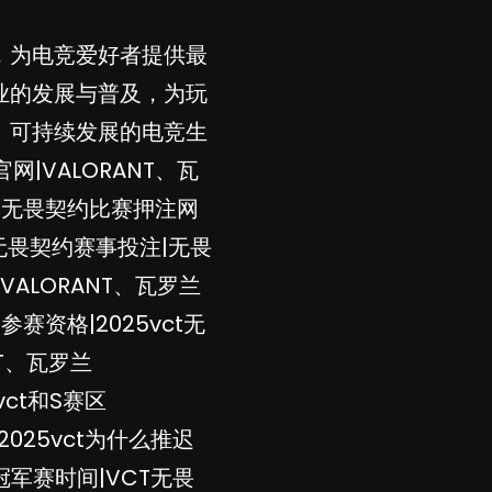
，为电竞爱好者提供最
业的发展与普及，为玩
、可持续发展的电竞生
网|VALORANT、瓦
|无畏契约比赛押注网
无畏契约赛事投注|无畏
 VALORANT、瓦罗兰
参赛资格|2025vct无
NT、瓦罗兰
|vct和S赛区
|2025vct为什么推迟
球冠军赛时间|VCT无畏