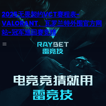
2025无畏契约VCT赛程表-
VALORANT、瓦罗兰特外围官方网
站-冠军巡回赛竞猜