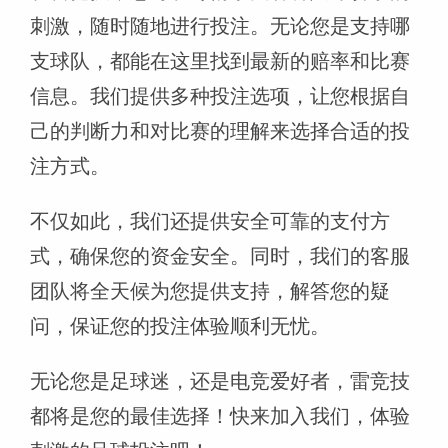
刺激，随时随地进行投注。无论您是支持哪
支球队，都能在这里找到最新的赔率和比赛
信息。我们提供多种投注选项，让您根据自
己的判断力和对比赛的理解来选择合适的投
注方式。
不仅如此，我们还提供安全可靠的支付方
式，确保您的资金安全。同时，我们的客服
团队将全天候为您提供支持，解答您的疑
问，保证您的投注体验顺利无忧。
无论您是足球迷，还是电竞爱好者，雷竞技
都将是您的最佳选择！快来加入我们，体验