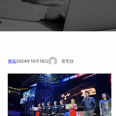
资讯
2024年10月19日
雷竞技