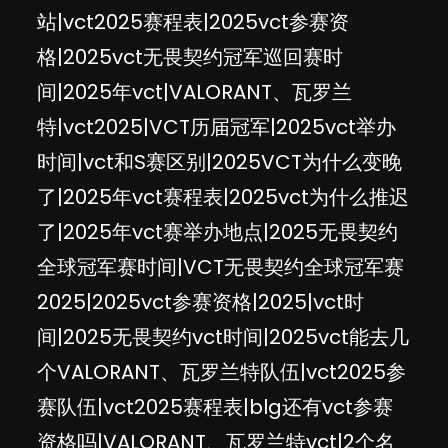
站|vct2025赛程表|2025vct参赛资
格|2025vct无畏契约冠军巡回赛时
间|2025年vct|VALORANT、瓦罗兰
特|vct2025|VCT历届冠军|2025vct举办
时间|vct和S赛区别|2025VCT为什么变晚
了|2025年vct赛程表|2025vct为什么推迟
了|2025年vct赛举办地点|2025无畏契约
全球冠军赛时间|VCT无畏契约全球冠军赛
2025|2025vct参赛资格|2025|vct时
间|2025无畏契约vct时间|2025vct能去几
个VALORANT、瓦罗兰特队伍|vct2025参
赛队伍|vct2025赛程表|blg还有vct参赛
资格吗|VALORANT、瓦罗兰特vct|2个名