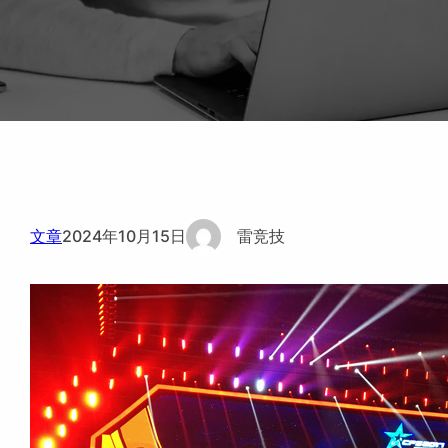
文章
2024年10月15日
雷竞技