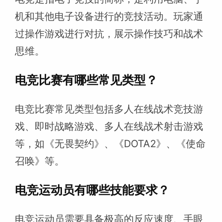
机和其他电子设备进行的竞技活动。玩家通
过操作游戏进行对抗，展示操作技巧和战术
思维。
电竞比赛有哪些常见类型？
电竞比赛常见类型包括多人在线战术竞技游
戏、即时战略游戏、多人在线战术射击游戏
等，如《无畏契约》、《DOTA2》、《使命
召唤》等。
电竞运动员有哪些技能要求？
电竞运动员需要具备极高的反应速度、手眼